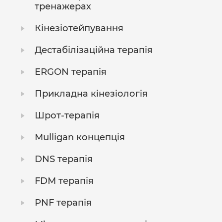
тренажерах
Кінезіотейпування
Дестабілізаційна терапія
ERGON терапія
Прикладна кінезіологія
Шрот-терапія
Mulligan концепція
DNS терапія
FDM терапія
PNF терапія