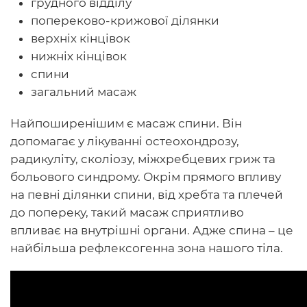
грудного відділу
попереково-крижової ділянки
верхніх кінцівок
нижніх кінцівок
спини
загальний масаж
Найпоширенішим є масаж спини. Він
допомагає у лікуванні остеохондрозу,
радикуліту, сколіозу, міжхребцевих гриж та
больового синдрому. Окрім прямого впливу
на певні ділянки спини, від хребта та плечей
до попереку, такий масаж сприятливо
впливає на внутрішні органи. Адже спина – це
найбільша рефлексогенна зона нашого тіла.