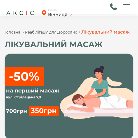
Skip
to
Ope
Clos
МІСТО
Вінниця
content
mob
mob
men
men
›
›
Лікувальний масаж
Головна
Реабілітація для Дорослих
ЛІКУВАЛЬНИЙ МАСАЖ