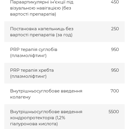
Параартикулярні ін’єкції під
450
візуальною навігацією (без
вартості препаратів)
Постановка капельниць без
250
вартості препаратів (за год)
PRP терапія суглобів
950
(плазмоліфтинг)
PRP терапія хребта
950
(плазмоліфтинг)
Внутрішньосуглобове введення
700
колагену
Внутрішньосуглобове введення
5500
хондропротекторів (1,2%
гіалуронова кислота)