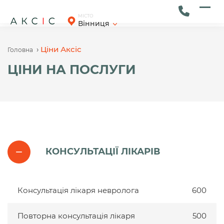
Skip
to
Ope
Clos
МІСТО
Вінниця
content
mob
mob
men
men
›
Ціни Аксіс
Головна
ЦІНИ НА ПОСЛУГИ
КОНСУЛЬТАЦІЇ ЛІКАРІВ
Консультація лікаря невролога
600
Повторна консультація лікаря
500