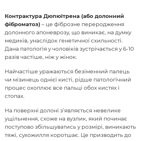
Контрактура Дюпюїтрена (або долонний
фіброматоз)
– це фіброзне переродження
долонного апоневрозу, що виникає, на думку
медиків, унаслідок генетичної схильності.
Дана патологія у чоловіків зустрічається у 6-10
разів частіше, ніж у жінок.
Найчастіше уражаються безіменний палець
чи мізинець однієї кисті, рідше патологічний
процес охоплює все пальці обох кистях і
стопах.
На поверхні долоні з’являється невелике
ущільнення, схоже на вузлик, який починає
поступово збільшуватись у розмірі, виникають
тяжі, сухожилля коротшає. Це призводить до