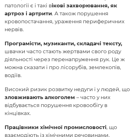
патології є і такі в
ікові захворювання, як
артроз і артрити
. А також порушення
кровопостачання, ураження периферичних
нервів.
Програмісти, музиканти, складачі тексту,
швачки часто стають жертвами свого роду
діяльності через перенапруження рук. Це ж
можна сказати і про лісорубів, землекопів,
водіїв.
Високий ризик розвитку недуги і у людей, що
зловживають алкоголем
– часто у них
відбувається порушення кровообігу в
кінцівках.
Працівники хімічної промисловості
, що
взаємодіють із хімічними речовинами,