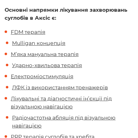
Основні напрямки лікування захворювань
суглобів в Аксіс є:
FDM терапія
Mulligan концепція
М’яка мануальна терапія
Ударно-хвильова терапія
Електроміостимуляція
ЛФК із використанням тренажерів
Лікувальні та діагностичні ін’єкції під
візуальною навігацією
Радіочастотна абляція під візуальною
навігацією
PRP терапія суглобів та хребта