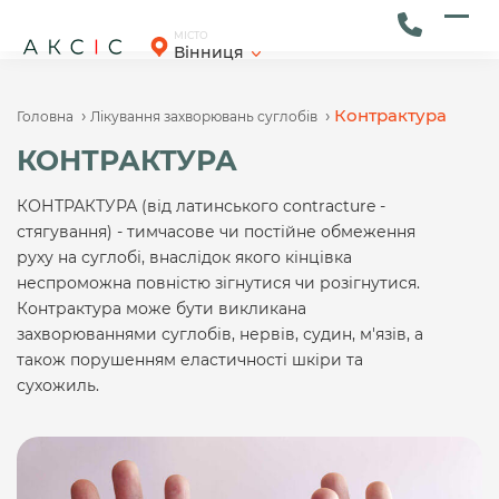
Skip
to
Ope
Clos
МІСТО
Вінниця
content
mob
mob
men
men
›
›
Контрактура
Головна
Лікування захворювань суглобів
КОНТРАКТУРА
КОНТРАКТУРА (від латинського contracture -
стягування) - тимчасове чи постійне обмеження
руху на суглобі, внаслідок якого кінцівка
неспроможна повністю зігнутися чи розігнутися.
Контрактура може бути викликана
захворюваннями суглобів, нервів, судин, м'язів, а
також порушенням еластичності шкіри та
сухожиль.