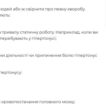
юдей або ж свідчити про певну хворобу.
яють:
 тривалу статичну роботу. Наприклад, коли ви
перебувають у гіпертонусі;
міни діяльності чи припинення болю гіпертонус
іпертонусу:
ся кровопостачання головного мозку;