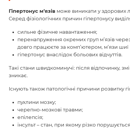
Гіпертонус м’язів
може виникати у здорових л
Серед фізіологічних причин гіпертонусу виділ
сильне фізичне навантаження;
перенапруження окремих груп м’язів через
довго працюєте за комп’ютером, м’язи шиї 
гіпертонус внаслідок больових відчуттів.
Такі стани швидкоминучі: після відпочинку, з
зникає.
Існують також патологічні причини розвитку г
пухлини мозку;
черепно-мозкові травми;
епілепсія;
інсульт – стан, при якому різко порушуєть