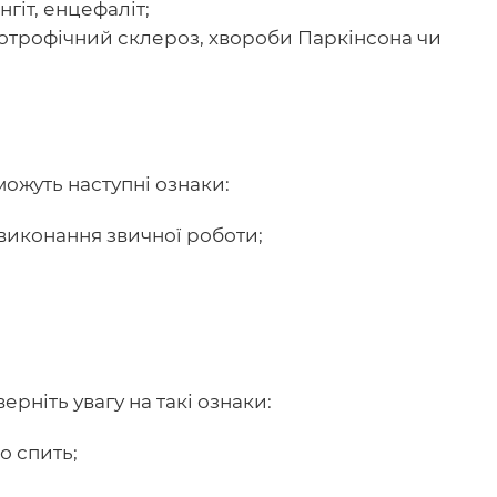
гіт, енцефаліт;
отрофічний склероз, хвороби Паркінсона чи
ожуть наступні ознаки:
 виконання звичної роботи;
зверніть увагу на такі ознаки:
о спить;