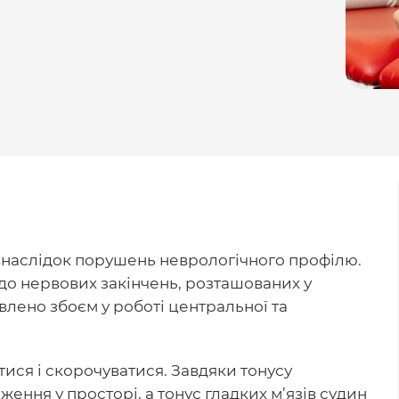
 внаслідок порушень неврологічного профілю.
до нервових закінчень, розташованих у
влено збоєм у роботі центральної та
атися і скорочуватися. Завдяки тонусу
ження у просторі, а тонус гладких м’язів судин