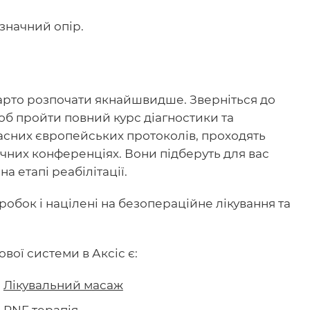
значний опір.
рто розпочати якнайшвидше. Зверніться до
 щоб пройти повний курс діагностики та
часних європейських протоколів, проходять
ичних конференціях. Вони підберуть для вас
а етапі реабілітації.
обок і націлені на безопераційне лікування та
вої системи в Аксіс є:
Лікувальний масаж
PNF терапія