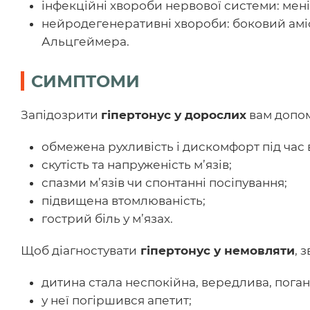
інфекційні хвороби нервової системи: менін
нейродегенеративні хвороби: боковий амі
Альцгеймера.
СИМПТОМИ
Запідозрити
гіпертонус у дорослих
вам допом
обмежена рухливість і дискомфорт під час
скутість та напруженість м’язів;
спазми м’язів чи спонтанні посіпування;
підвищена втомлюваність;
гострий біль у м’язах.
Щоб діагностувати
гіпертонус у немовляти
, 
дитина стала неспокійна, вередлива, поган
у неї погіршився апетит;