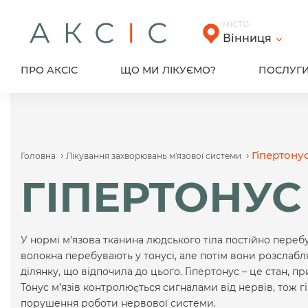
Skip
to
МІСТО
content
Вінниця
ПРО АКСІС
ЩО МИ ЛІКУЄМО?
ПОСЛУГ
›
›
Гіпертону
Головна
Лікування захворювань м'язової системи
ГІПЕРТОНУС
У нормі м'язова тканина людського тіла постійно перебу
волокна перебувають у тонусі, але потім вони розслабл
ділянку, що відпочила до цього. Гіпертонус – це стан, пр
Тонус м’язів контролюється сигналами від нервів, тож 
порушення роботи нервової системи.