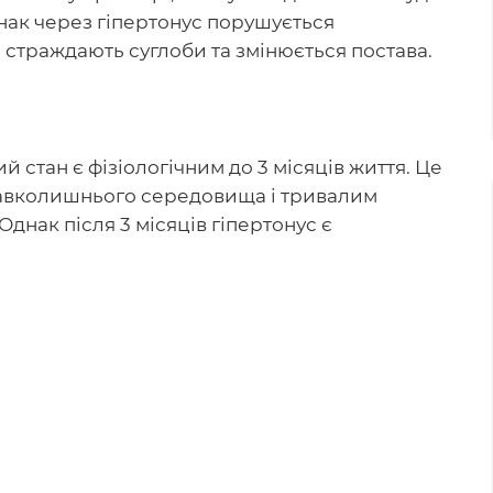
нак через гіпертонус порушується
 страждають суглоби та змінюється постава.
й стан є фізіологічним до 3 місяців життя. Це
авколишнього середовища і тривалим
Однак після 3 місяців гіпертонус є