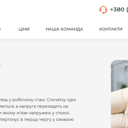
+380 (
И
ЦІНИ
НАША КОМАНДА
КОНТАКТИ
с
ває у робочому стані. Спочатку одні
яються, а напруга переходить на
и якому м’язи напружені у спокої.
гіпертонус в першу чергу є ознакою