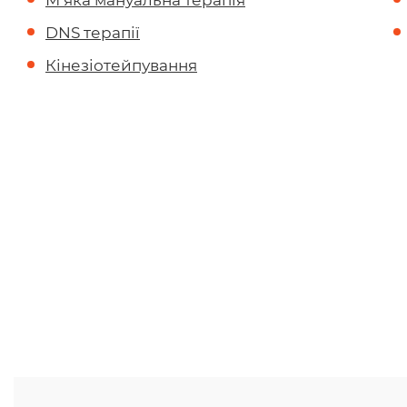
DNS терапії
Кінезіотейпування