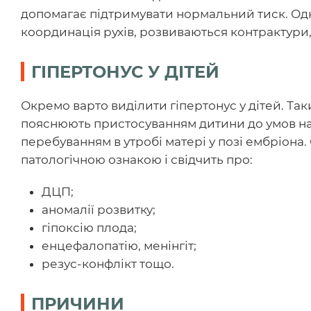
допомагає підтримувати нормальний тиск. Од
координація рухів, розвиваються контрактури,
ГІПЕРТОНУС У ДІТЕЙ
Окремо варто виділити гіпертонус у дітей. Таки
пояснюють пристосуванням дитини до умов н
перебуванням в утробі матері у позі ембріона. 
патологічною ознакою і свідчить про:
ДЦП;
аномалії розвитку;
гіпоксію плода;
енцефалопатію, менінгіт;
резус-конфлікт тощо.
ПРИЧИНИ