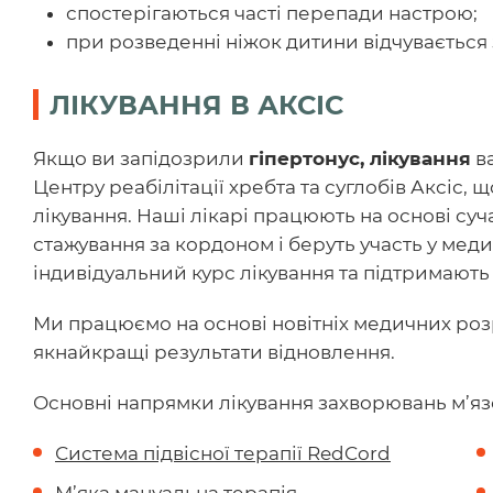
спостерігаються часті перепади настрою;
при розведенні ніжок дитини відчувається 
ЛІКУВАННЯ В АКСІС
Якщо ви запідозрили
гіпертонус, лікування
ва
Центру реабілітації хребта та суглобів Аксіс,
лікування. Наші лікарі працюють на основі су
стажування за кордоном і беруть участь у мед
індивідуальний курс лікування та підтримають н
Ми працюємо на основі новітніх медичних розр
якнайкращі результати відновлення.
Основні напрямки лікування захворювань м’язо
Система підвісної терапії RedCord
М’яка мануальна терапія