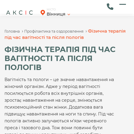
Skip
to
Ope
Clos
МІСТО
Вінниця
content
mob
mob
men
men
›
›
Фізична терапія
Головна
Профілактика та оздоровлення
під час вагітності та після пологів
ФІЗИЧНА ТЕРАПІЯ ПІД ЧАС
ВАГІТНОСТІ ТА ПІСЛЯ
ПОЛОГІВ
Вагітність та пологи – це значне навантаження на
жіночий організм. Адже у період вагітності
посилюється робота всіх внутрішніх органів,
зростає навантаження на серце, змінюється
психоемоційний стан жінки. Додаткова вага
підвищує навантаження на ноги та спину. Під час
пологів активно залучаються м’язи черевного
преса і тазового дна. Тож вони повинні бути