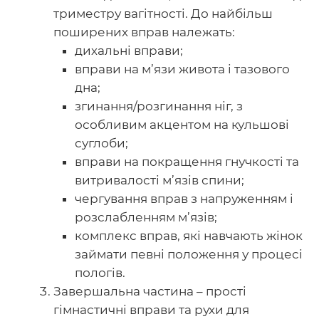
триместру вагітності. До найбільш
поширених вправ належать:
дихальні вправи;
вправи на м’язи живота і тазового
дна;
згинання/розгинання ніг, з
особливим акцентом на кульшові
суглоби;
вправи на покращення гнучкості та
витривалості м’язів спини;
чергування вправ з напруженням і
розслабленням м’язів;
комплекс вправ, які навчають жінок
займати певні положення у процесі
пологів.
Завершальна частина – прості
гімнастичні вправи та рухи для