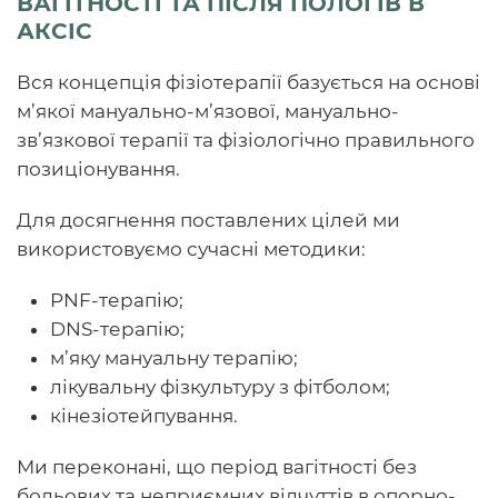
ВАГІТНОСТІ ТА ПІСЛЯ ПОЛОГІВ В
АКСІС
Вся концепція фізіотерапії базується на основі
м’якої мануально-м’язової, мануально-
зв’язкової терапії та фізіологічно правильного
позиціонування.
Для досягнення поставлених цілей ми
використовуємо сучасні методики:
PNF-терапію;
DNS-терапію;
м’яку мануальну терапію;
лікувальну фізкультуру з фітболом;
кінезіотейпування.
Ми переконані, що період вагітності без
больових та неприємних відчуттів в опорно-