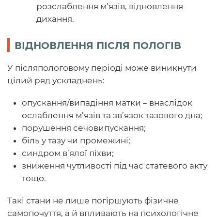
розслаблення м’язів, відновлення
дихання.
ВІДНОВЛЕННЯ ПІСЛЯ ПОЛОГІВ
У післяпологовому періоді може виникнути
цілий ряд ускладнень:
опускання/випадіння матки – внаслідок
ослаблення м’язів та зв’язок тазового дна;
порушення сечовипускання;
біль у тазу чи промежині;
синдром в’ялої піхви;
зниження чутливості під час статевого акту
тощо.
Такі стани не лише погіршують фізичне
самопочуття, а й впливають на психологічне