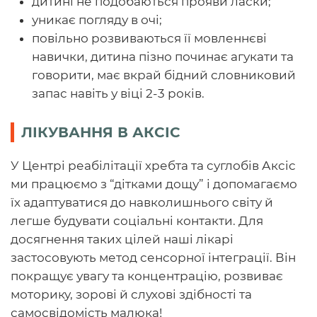
дитині не подобаються прояви ласки;
уникає погляду в очі;
повільно розвиваються її мовленнєві
навички, дитина пізно починає агукати та
говорити, має вкрай бідний словниковий
запас навіть у віці 2-3 років.
ЛІКУВАННЯ В АКСІС
У Центрі реабілітації хребта та суглобів Аксіс
ми працюємо з “дітками дощу” і допомагаємо
їх адаптуватися до навколишнього світу й
легше будувати соціальні контакти. Для
досягнення таких цілей наші лікарі
застосовують метод сенсорної інтеграції. Він
покращує увагу та концентрацію, розвиває
моторику, зорові й слухові здібності та
самосвідомість малюка!