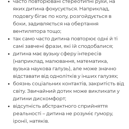
часто повторювані стереотипні рухи, на
яких дитина фокусується. Наприклад,
подовгу бігає по колу, розгойдується в
боки, задивляється на обертання
вентилятора тощо;
так само часто дитина повторює одні й ті
самі завчені фрази, які їй сподобалися;
дитина має вузьку сферу інтересів
(наприклад, малювання, математика,
вузька наукова галузь), але може значно
відставати від однолітків у інших галузях;
боязнь соціальних контактів, закритість від
світу. Звичайний дотик може викликати у
дитини дискомфорт;
відсутність абстрактного сприйняття
реальності – дитина не розуміє гумору,
іронії, натяків.