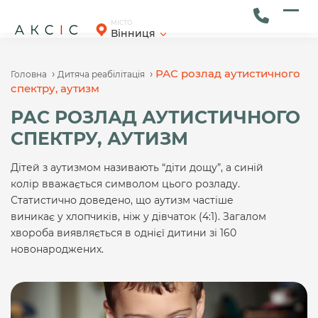
Skip
to
Ope
Clos
МІСТО
Вінниця
content
mob
mob
men
men
›
›
РАС розлад аутистичного
Головна
Дитяча реабілітація
спектру, аутизм
РАС РОЗЛАД АУТИСТИЧНОГО
СПЕКТРУ, АУТИЗМ
Дітей з аутизмом називають “діти дощу”, а синій
колір вважається символом цього розладу.
Статистично доведено, що аутизм частіше
виникає у хлопчиків, ніж у дівчаток (4:1). Загалом
хвороба виявляється в однієї дитини зі 160
новонароджених.