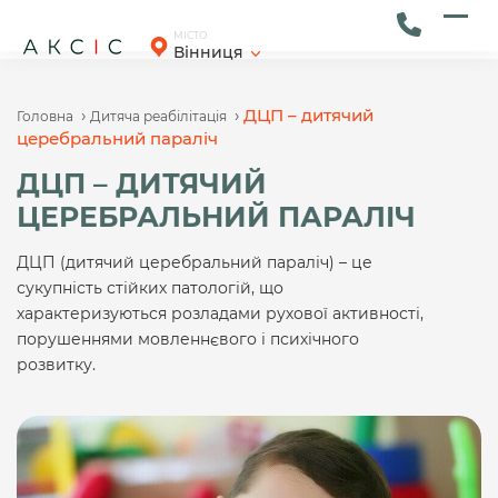
Skip
to
Ope
Clos
МІСТО
Вінниця
content
mob
mob
men
men
›
›
ДЦП – дитячий
Головна
Дитяча реабілітація
церебральний параліч
ДЦП – ДИТЯЧИЙ
ЦЕРЕБРАЛЬНИЙ ПАРАЛІЧ
ДЦП (дитячий церебральний параліч) – це
сукупність стійких патологій, що
характеризуються розладами рухової активності,
порушеннями мовленнєвого і психічного
розвитку.