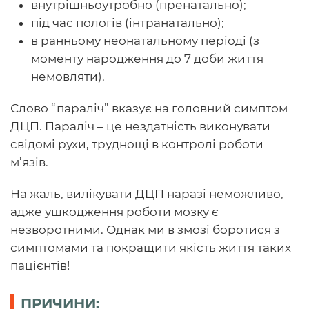
внутрішньоутробно (пренатально);
під час пологів (інтранатально);
в ранньому неонатальному періоді (з
моменту народження до 7 доби життя
немовляти).
Слово “параліч” вказує на головний симптом
ДЦП. Параліч – це нездатність виконувати
свідомі рухи, труднощі в контролі роботи
м’язів.
На жаль, вилікувати ДЦП наразі неможливо,
адже ушкодження роботи мозку є
незворотними. Однак ми в змозі боротися з
симптомами та покращити якість життя таких
пацієнтів!
ПРИЧИНИ: