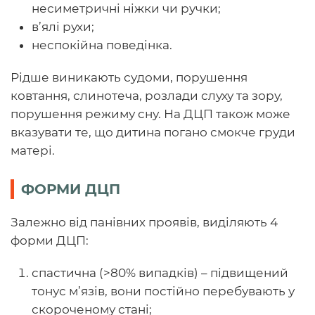
несиметричні ніжки чи ручки;
в’ялі рухи;
неспокійна поведінка.
Рідше виникають судоми, порушення
ковтання, слинотеча, розлади слуху та зору,
порушення режиму сну. На ДЦП також може
вказувати те, що дитина погано смокче груди
матері.
ФОРМИ ДЦП
Залежно від панівних проявів, виділяють 4
форми ДЦП:
спастична (>80% випадків) – підвищений
тонус м’язів, вони постійно перебувають у
скороченому стані;