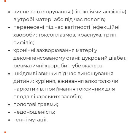
кисневе голодування (гіпоксія чи асфіксія)
в утробі матері або під час пологів;
перенесені під час вагітності інфекційні
хвороби: токсоплазмоз, краснуха, грип,
сифіліс;
хронічні захворювання матері у
декомпенсованому стані: цукровий діабет,
ревматичні хвороби, туберкульоз;
шкідливі звички під час виношування
дитини: куріння, вживання алкоголю чи
наркотиків, приймання токсичних для
плода лікарських засобів;
пологові травми;
недоношеність;
генні мутації.