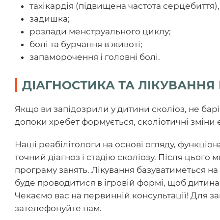
тахікардія (підвищена частота серцебиття),
задишка;
розлади менструального циклу;
болі та бурчання в животі;
запаморочення і головні болі.
ДІАГНОСТИКА ТА ЛІКУВАННЯ 
Якщо ви запідозрили у дитини сколіоз, не баріт
допоки хребет формується, сколіотичні зміни 
Наші реабілітологи на основі огляду, функціон
точний діагноз і стадію сколіозу. Після цього
програму занять. Лікування базуватиметься на 
буде проводитися в ігровій формі, щоб дитина 
Чекаємо вас на первинній консультації! Для з
зателефонуйте нам.