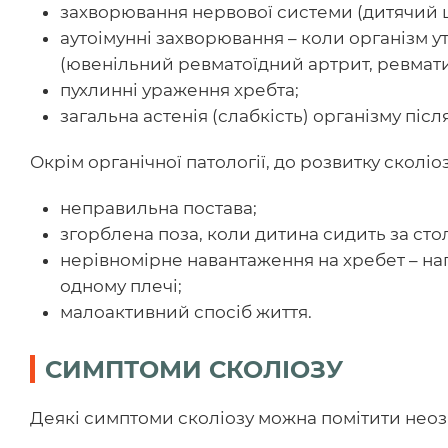
захворювання нервової системи (дитячий ц
аутоімунні захворювання – коли організм у
(ювенільний ревматоїдний артрит, ревмати
пухлинні ураження хребта;
загальна астенія (слабкість) організму піс
Окрім органічної патології, до розвитку сколі
неправильна постава;
згорблена поза, коли дитина сидить за сто
нерівномірне навантаження на хребет – на
одному плечі;
малоактивний спосіб життя.
СИМПТОМИ СКОЛІОЗУ
Деякі симптоми сколіозу можна помітити нео