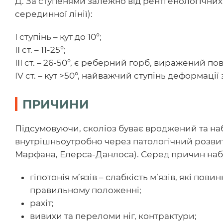
Д. За ступенями залежно від рентгенологічних 
серединної лінії):
І ступінь – кут до 10°;
ІІ ст. – 11-25°;
ІІІ ст. – 26-50°, є реберний горб, виражений по
IV ст. – кут >50°, найважчий ступінь деформаці
ПРИЧИНИ
Підсумовуючи, сколіоз буває вроджений та н
внутрішньоутробно через патологічний розвит
Марфана, Елерса-Данлоса). Серед причин наб
гіпотонія м’язів – слабкість м’язів, які пов
правильному положенні;
рахіт;
вивихи та переломи ніг, контрактури;