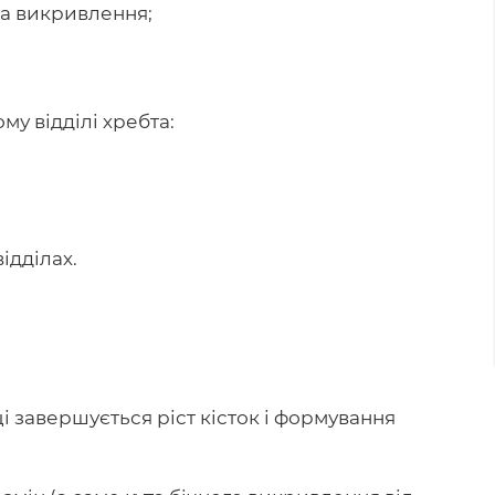
га викривлення;
му відділі хребта:
ідділах.
іці завершується ріст кісток і формування