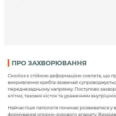
ПРО ЗАХВОРЮВАННЯ
Сколіоз є стійкою деформацією скелета, що п
викривлення хребта зазвичай супроводжуєтьс
переднезадньому напрямку. Поступово захво
клітки, тазових кісток та ураженням внутрішніх
Найчастіше патологія починає розвиватися у віц
формування опорно-рухового апарату. Викрив