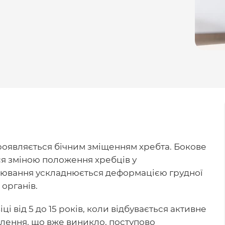
роявляється бічним зміщенням хребта. Бокове
я зміною положення хребців у
рювання ускладнюється деформацією грудної
 органів.
і від 5 до 15 років, коли відбувається активне
лення, що вже виникло, поступово