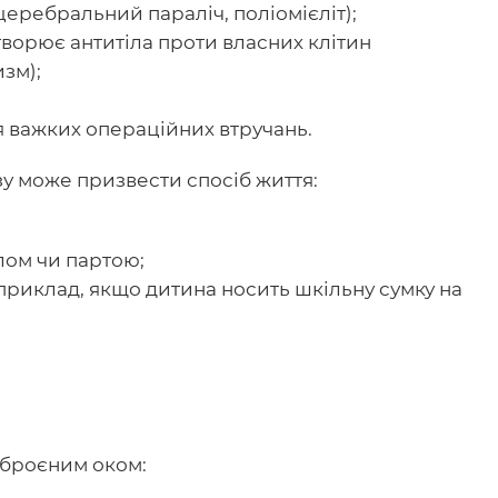
еребральний параліч, поліомієліт);
творює антитіла проти власних клітин
зм);
ля важких операційних втручань.
озу може призвести спосіб життя:
лом чи партою;
приклад, якщо дитина носить шкільну сумку на
зброєним оком: