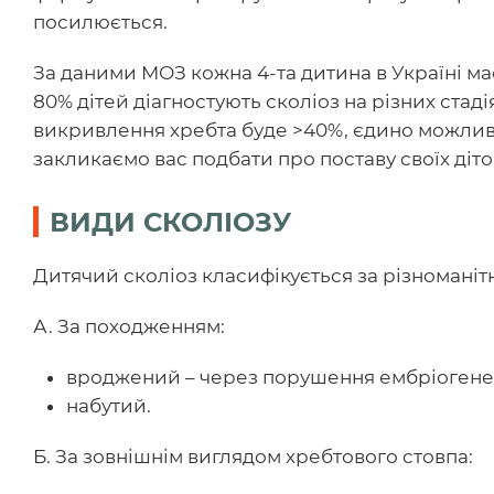
посилюється.
За даними МОЗ кожна 4-та дитина в Україні має
80% дітей діагностують сколіоз на різних стаді
викривлення хребта буде >40%, єдино можлив
закликаємо вас подбати про поставу своїх діток
ВИДИ СКОЛІОЗУ
Дитячий сколіоз класифікується за різномані
А. За походженням:
вроджений – через порушення ембріогене
набутий.
Б. За зовнішнім виглядом хребтового стовпа: