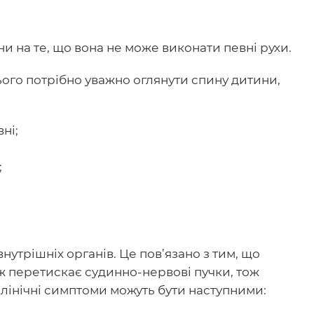
и на те, що вона не може виконати певні рухи.
ього потрібно уважно оглянути спину дитини,
ні;
;
утрішніх органів. Це пов’язано з тим, що
ж перетискає судинно-нервові пучки, тож
лінічні симптоми можуть бути наступними: