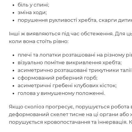
біль у спині;
зміна ходи;
порушення рухливості хребта, скарги дитин
Інші ж виявляються під час обстеження. Для ц
коли вона стоїть рівно:
плечі та лопатки розташовані на різному рів
візуально помітне викривлення хребта;
асиметрично розташовані трикутники талії
сформований реберний горб;
асиметричні гребені клубових кісток;
голова у вимушеному положенні.
Якщо сколіоз прогресує, порушується робота вн
деформований скелет тисне на ці органи або 
порушується кровопостачання та іннервація. К