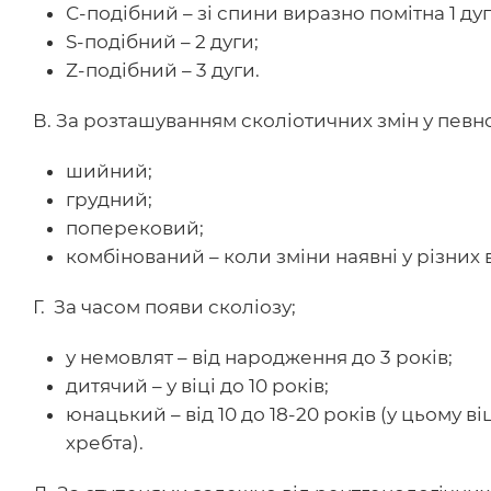
С-подібний – зі спини виразно помітна 1 ду
S-подібний – 2 дуги;
Z-подібний – 3 дуги.
В. За розташуванням сколіотичних змін у певно
шийний;
грудний;
поперековий;
комбінований – коли зміни наявні у різних в
Г. За часом появи сколіозу;
у немовлят – від народження до 3 років;
дитячий – у віці до 10 років;
юнацький – від 10 до 18-20 років (у цьому в
хребта).