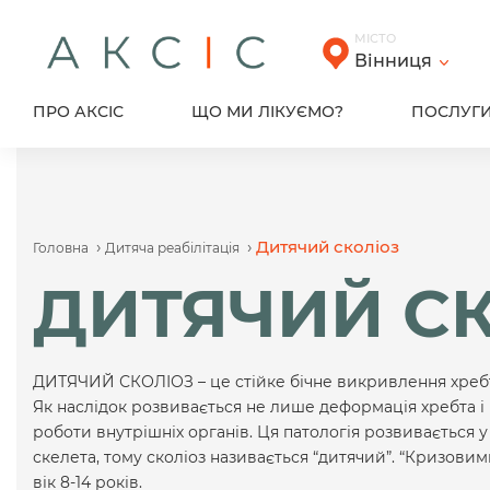
Skip
to
МІСТО
content
Вінниця
ПРО АКСІС
ЩО МИ ЛІКУЄМО?
ПОСЛУГ
›
›
Дитячий сколіоз
Головна
Дитяча реабілітація
ДИТЯЧИЙ С
ДИТЯЧИЙ СКОЛІОЗ – це стійке бічне викривлення хребта
Як наслідок розвивається не лише деформація хребта і
роботи внутрішніх органів. Ця патологія розвивається у
скелета, тому сколіоз називається “дитячий”. “Кризовим
вік 8-14 років.