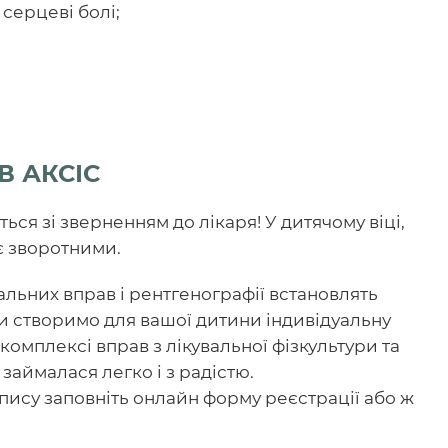
 серцеві болі;
В АКСІС
ься зі зверненням до лікаря! У дитячому віці,
є зворотними.
альних вправ і рентгенографії встановлять
 ми створимо для вашої дитини індивідуальну
комплексі вправ з лікувальної фізкультури та
займалася легко і з радістю.
апису заповніть онлайн форму реєстрації або ж