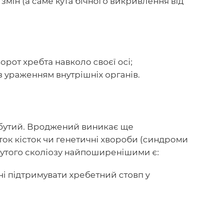
змін (а саме кута бічного викривлення від
ворот хребта навколо своєї осі;
ї з ураженням внутрішніх органів.
абутий. Вроджений виникає ще
ок кісток чи генетичні хвороби (синдроми
утого сколіозу найпоширенішими є:
инні підтримувати хребетний стовп у