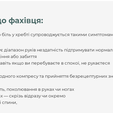
о фахівця:
о біль у хребті супроводжується такими симптомам
є діапазон рухів нездатність підтримувати нормаль
іння або забиття
навіть якщо ви перебуваєте в спокої, не рухаєтеся
 холодного компресу та прийняття безрецептурних 
ть, поколювання в руках чи ногах
ах — скрізь відразу чи окремо
і спини,