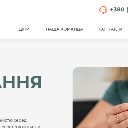
+380 (
И
ЦІНИ
НАША КОМАНДА
КОНТАКТИ
АННЯ
еністю серед
і спостерігаються у