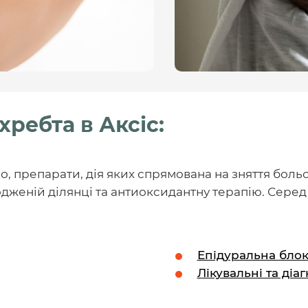
ребта в Аксіс:
, препарати, дія яких спрямована на зняття больо
одженій ділянці та антиоксидантну терапію. Сер
Епідуральна бло
Лікувальні та діаг