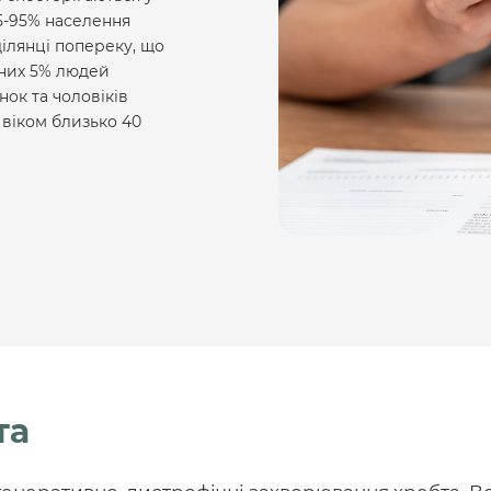
5-95% населення
ділянці попереку, що
 них 5% людей
ок та чоловіків
 віком близько 40
та