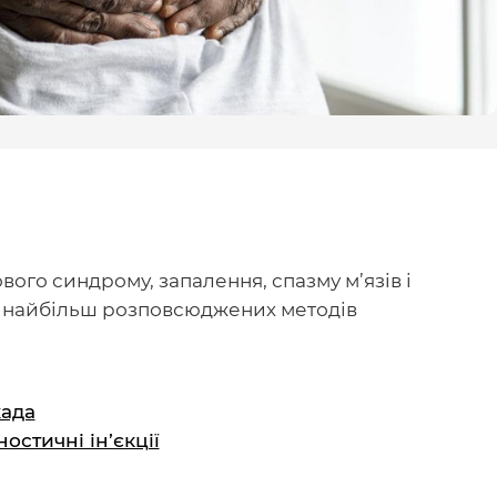
вого синдрому, запалення, спазму м’язів і
ед найбільш розповсюджених методів
када
ностичні ін’єкції