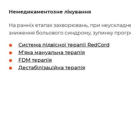
Немедикаментозне лікування
На ранніх етапах захворювань, при неускладне
зниження больового синдрому, зупинку прогре
Система підвісної терапії RedCord
М’яка мануальна терапія
FDM терапія
Дестабілізаційна терапія