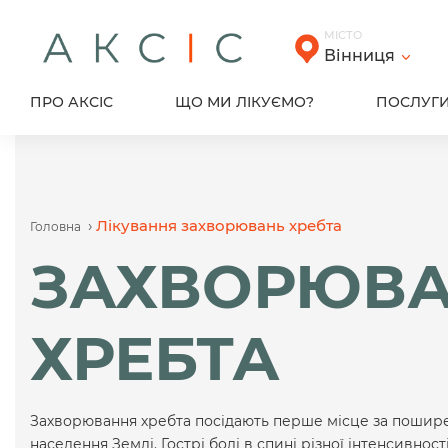
Skip
to
МІСТО
content
Вінниця
ПРО АКСІС
ЩО МИ ЛІКУЄМО?
ПОСЛУГ
›
Лікування захворювань хребта
Головна
ЗАХВОРЮВ
ХРЕБТА
Захворювання хребта посідають перше місце за пошир
населення Землі. Гострі болі в спині різної інтенсивност