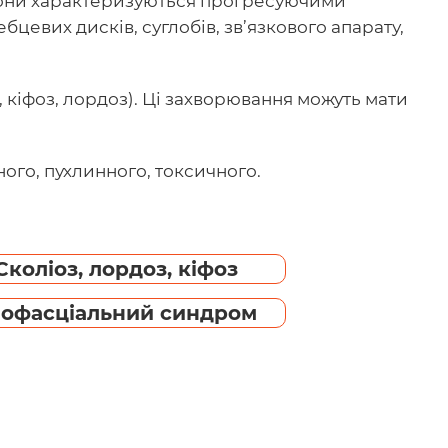
они характеризуються прогресуючими
евих дисків, суглобів, зв’язкового апарату,
 кіфоз, лордоз). Ці захворювання можуть мати
ого, пухлинного, токсичного.
Сколіоз, лордоз, кіфоз
іофасціальний синдром