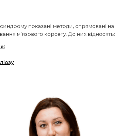
 синдрому показані методи, спрямовані на
ння м’язового корсету. До них відносять:
аж
ліозу