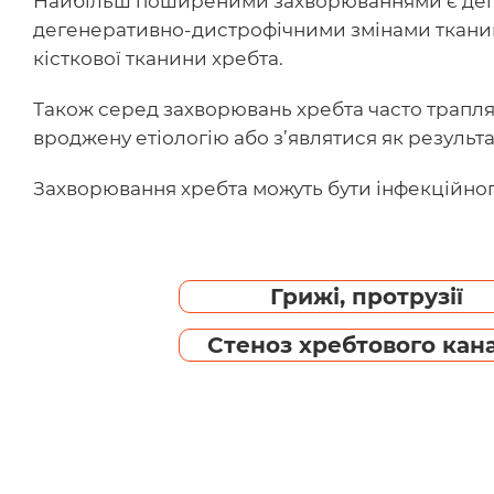
Найбільш поширеними захворюваннями є деге
дегенеративно-дистрофічними змінами тканин х
кісткової тканини хребта.
Також серед захворювань хребта часто трапляю
вроджену етіологію або з’являтися як результа
Захворювання хребта можуть бути інфекційного
Грижі, протрузії
Стеноз хребтового кан