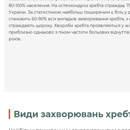
80-100% населення. На остеохондроз хребта страждає 7
України. За статистикою найбільш поширеним є біль у 
становить 60-90% всіх випадків захворювання хребта, з
страждають щороку. Хвороби хребта проявляються у жін
приблизно однаково з піком частоти больових відчуттів
років.
Види захворювань хреб