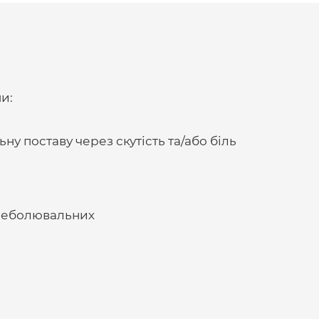
и:
ну поставу через скутість та/або біль
знеболювальних