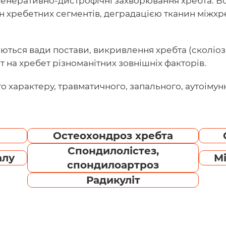
неративно-дистрофічні захворювання хребта. В
ребетних сегментів, деградацією тканин міжхребц
ться вади постави, викривлення хребта (сколіоз,
т на хребет різноманітних зовнішніх факторів.
 характеру, травматичного, запального, аутоімунн
Остеохондроз хребта
Спондилолістез,
алу
М
спондилоартроз
Радикуліт