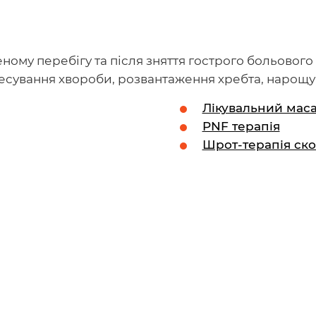
ному перебігу та після зняття гострого больового
сування хвороби, розвантаження хребта, нарощува
Лікувальний мас
PNF терапія
Шрот-терапія ско