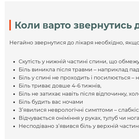
Коли варто звернутись д
Негайно звернутися до лікаря необхідно, якщ
Скутість у нижній частині спини, що обмежу
Біль виникла після травми – наприклад пад
Біль у спині не проходить і посилюється – 
Біль триває довше 4-6 тижнів,
Біль не затихає навіть після відпочинку,
Біль будить вас ночами
З’явилися неврологічні симптоми – слабкіс
Відчувається оніміння у руках, тулуб чи ног
Несподівано з’явився біль у верхній частин