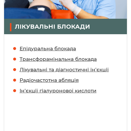
ЛІКУВАЛЬНІ БЛОКАДИ
Епідуральна блокада
Трансфорамінальна блокада
Лікувальні та діагностичні ін’єкції
Радіочастотна абляція
Ін’єкції гіалуронової кислоти