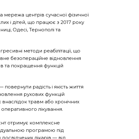
а мережа центрів сучасної фізичної
слих і дітей, що працює з 2017 року
ниці, Одесі, Тернополі та
ресивні методи реабілітації, що
вне безопераційне відновлення
язів та покращення функцій
 повернути радість і якість життя
дновлення рухових функцій
 внаслідок травм або хронічних
я оперативного лікування.
ієнт отримує комплексне
відуальною програмою під
досвідчених лікарів — від