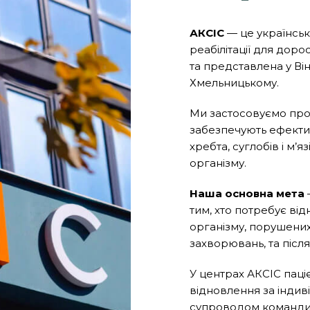
АКСІС
— це українськ
реабілітації для доро
та представлена у Він
Хмельницькому.
Ми застосовуємо прог
забезпечують ефекти
хребта, суглобів і м’
організму.
Наша основна мета
—
тим, хто потребує ві
організму, порушених
захворювань, та післ
У центрах АКСІС пац
відновлення за інди
супроводом команди 