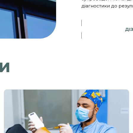
діагностики до резуль
ДІ
и