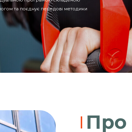
тологом та поєднує передові методики
Про