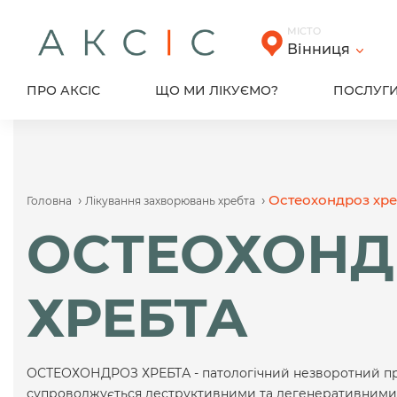
Skip
to
МІСТО
content
Вінниця
ПРО АКСІС
ЩО МИ ЛІКУЄМО?
ПОСЛУГ
›
›
Остеохондроз хре
Головна
Лікування захворювань хребта
ОСТЕОХОНД
ХРЕБТА
ОСТЕОХОНДРОЗ ХРЕБТА - патологічний незворотний проц
супроводжується деструктивними та дегенеративними 