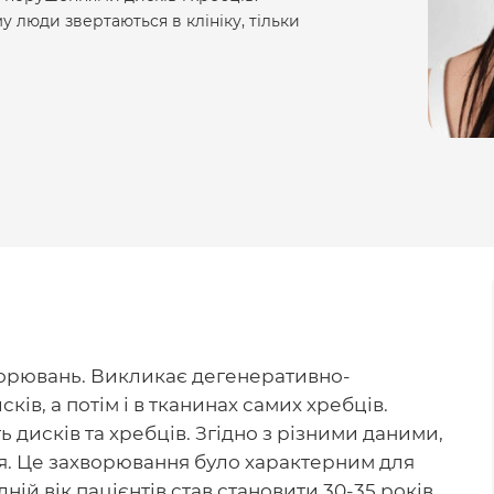
у люди звертаються в клініку, тільки
орювань. Викликає дегенеративно-
ів, а потім і в тканинах самих хребців.
 дисків та хребців. Згідно з різними даними,
я. Це захворювання було характерним для
ій вік пацієнтів став становити 30-35 років.