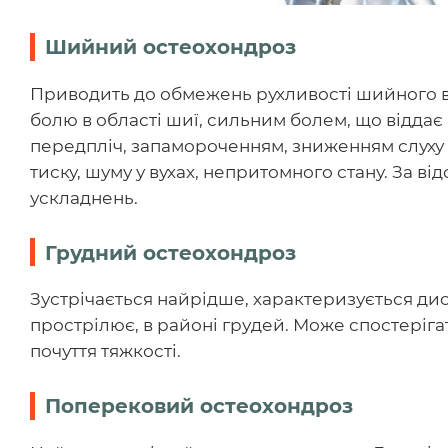
Шийний остеохондроз
Приводить до обмежень рухливості шийного в
болю в області шиї, сильним болем, що віддає 
передпліч, запамороченням, зниженням слуху 
тиску, шуму у вухах, непритомного стану. За в
ускладнень.
Грудний остеохондроз
Зустрічається найрідше, характеризується д
прострілює, в районі грудей. Може спостеріга
почуття тяжкості.
Поперековий остеохондроз