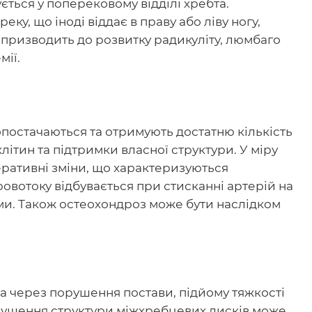
ься у поперековому відділі хребта.
у, що іноді віддає в праву або ліву ногу,
я призводить до розвитку радикуліту, люмбаго
мії.
постачаються та отримують достатню кількість
ітин та підтримки власної структури. У міру
еративні зміни, що характеризуються
овотоку відбувається при стисканні артерій на
ми. Також остеохондроз може бути наслідком
 через порушення постави, підйому тяжкості
рушення структури міжхребцевих дисків може