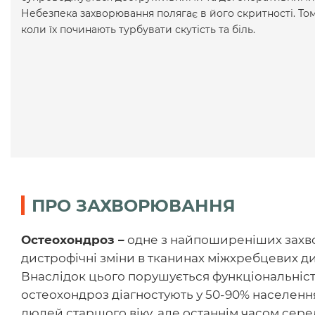
Небезпека захворювання полягає в його скритності. Том
коли їх починають турбувати скутість та біль.
ПРО ЗАХВОРЮВАННЯ
Остеохондроз –
одне з найпоширеніших захв
дистрофічні зміни в тканинах міжхребцевих диск
Внаслідок цього порушується функціональність
остеохондроз діагностують у 50-90% населенн
людей старшого віку, але останнім часом середн