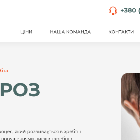
+380 (
И
ЦІНИ
НАША КОМАНДА
КОНТАКТИ
бта
РОЗ
ес, який розвивається в хребті і
порушеннями дисків і хребців.