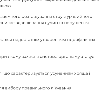
ошвою
взаємного розташування структур шийного
 виникає здавлювання судин та порушення
ється недостатнім утворенням гідрофільних
при якому захисна система організму атакує
, що характеризується усуненням хряща і
я вибору правильного лікування.