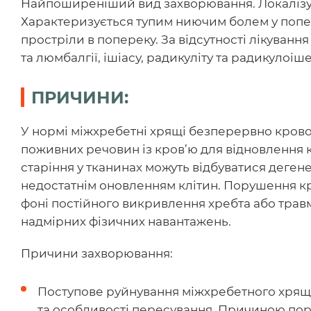
Найпоширеніший вид захворювання. Локалізуєт
Характеризується тупим ниючим болем у поперек
простріли в попереку. За відсутності лікуванн
та люмбалгії, ішіасу, радикуліту та радикулоіше
ПРИЧИНИ:
У нормі міжхребетні хрящі безперервно крово
поживних речовин із кров’ю для відновлення кл
старіння у тканинах можуть відбуватися деген
недостатнім оновленням клітин. Порушення кр
фоні постійного викривлення хребта або трав
надмірних фізичних навантажень.
Причини захворювання:
Поступове руйнування міжхребетного хряща
та особливості пересування. Причиною по