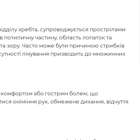
ідділу хребта, супроводжується прострілами
в потиличну частину, область лопаток та
та зору. Часто може бути причиною стрибків
ідсутності лікування призводить до множинних
искомфортом або гострим болем, що
тися оніміння рук, обмежене дихання, відчуття