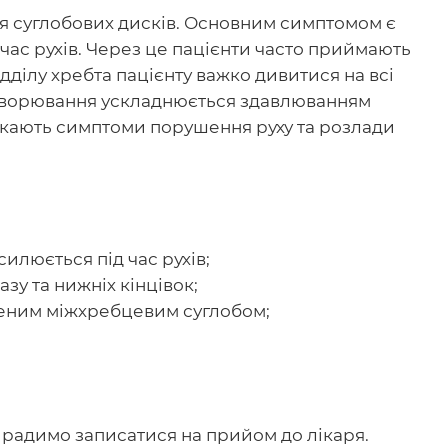
я суглобових дисків. Основним симптомом є
час рухів. Через це пацієнти часто приймають
ділу хребта пацієнту важко дивитися на всі
захворювання ускладнюється здавлюванням
икають симптоми порушення руху та розлади
илюється під час рухів;
зу та нижніх кінцівок;
аженим міжхребцевим суглобом;
 радимо записатися на прийом до лікаря.