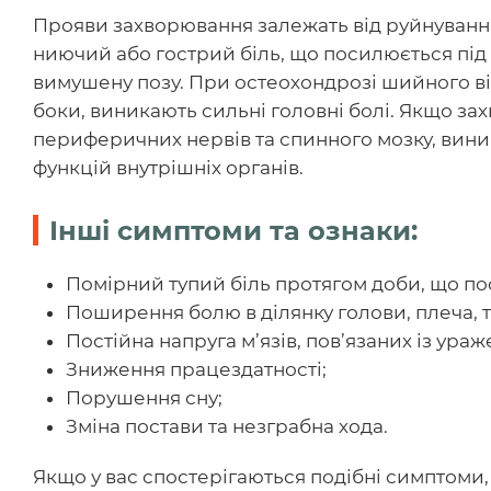
Прояви захворювання залежать від руйнуванн
ниючий або гострий біль, що посилюється під 
вимушену позу. При остеохондрозі шийного від
боки, виникають сильні головні болі. Якщо 
периферичних нервів та спинного мозку, вин
функцій внутрішніх органів.
Інші симптоми та ознаки:
Помірний тупий біль протягом доби, що пос
Поширення болю в ділянку голови, плеча, та
Постійна напруга м’язів, пов’язаних із ур
Зниження працездатності;
Порушення сну;
Зміна постави та незграбна хода.
Якщо у вас спостерігаються подібні симптоми,