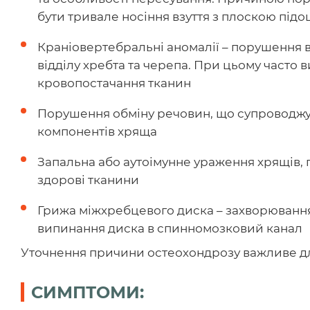
бути тривале носіння взуття з плоскою під
Краніовертебральні аномалії – порушення 
відділу хребта та черепа. При цьому часто
кровопостачання тканин
Порушення обміну речовин, що супроводжу
компонентів хряща
Запальна або аутоімунне ураження хрящів, 
здорові тканини
Грижа міжхребцевого диска – захворювання
випинання диска в спинномозковий канал
Уточнення причини остеохондрозу важливе дл
СИМПТОМИ: