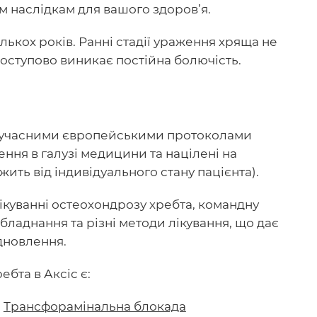
м наслідкам для вашого здоров’я.
ькох років. Ранні стадії ураження хряща не
оступово виникає постійна болючість.
 сучасними європейськими протоколами
ення в галузі медицини та націлені на
ить від індивідуального стану пацієнта).
куванні остеохондрозу хребта, командну
бладнання та різні методи лікування, що дає
дновлення.
бта в Аксіс є:
Трансфорамінальна блокада