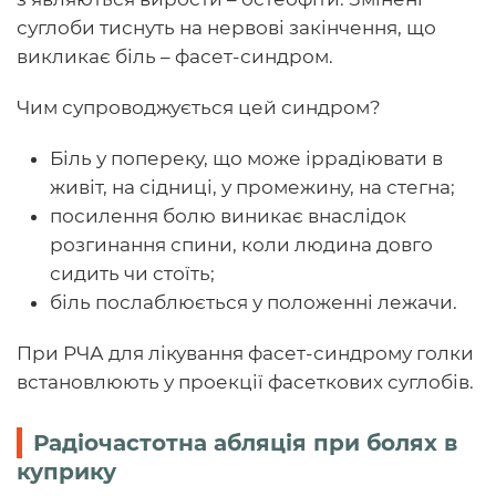
суглоби тиснуть на нервові закінчення, що
викликає біль – фасет-синдром.
Чим супроводжується цей синдром?
Біль у попереку, що може іррадіювати в
живіт, на сідниці, у промежину, на стегна;
посилення болю виникає внаслідок
розгинання спини, коли людина довго
сидить чи стоїть;
біль послаблюється у положенні лежачи.
При РЧА для лікування фасет-синдрому голки
встановлюють у проекції фасеткових суглобів.
Радіочастотна абляція при болях в
куприку