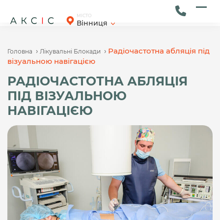
Skip
to
Ope
Clos
МІСТО
Вінниця
content
mob
mob
men
men
›
›
Радіочастотна абляція під
Головна
Лікувальні Блокади
візуальною навігацією
РАДІОЧАСТОТНА АБЛЯЦІЯ
ПІД ВІЗУАЛЬНОЮ
НАВІГАЦІЄЮ