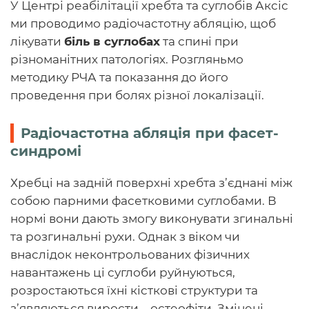
У Центрі реабілітації хребта та суглобів Аксіс
ми проводимо радіочастотну абляцію, щоб
лікувати
біль в суглобах
та спині при
різноманітних патологіях. Розгляньмо
методику РЧА та показання до його
проведення при болях різної локалізації.
Радіочастотна абляція при фасет-
синдромі
Хребці на задній поверхні хребта з’єднані між
собою парними фасетковими суглобами. В
нормі вони дають змогу виконувати згинальні
та розгинальні рухи. Однак з віком чи
внаслідок неконтрольованих фізичних
навантажень ці суглоби руйнуються,
розростаються їхні кісткові структури та
з’являються вирости – остеофіти. Змінені