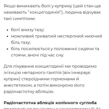
Якщо виникають болі у куприку (цей стан ще
називають “кокцигодинія”), людина відчуває
такі симптоми:
болі внизу тазу;
можливий тривалий нестерпний ниючий
біль тазу;
біль посилюється у положенні сидячи та
стоячи, вночі під час сну.
Для лікування кокцигодинії ми проводимо
ін’єкцію непарного ганглія (він іннервує
куприк) стероїдними гормонами й
анестетиком, а потім виконуємо його
радіочастотну абляцію.
Радіочастотна абляція колінного суглоба
проводиться пацієнтам з коксартрозом III-IV