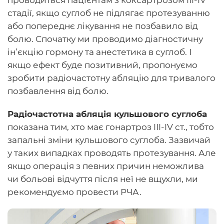
стадії, якщо суглоб не підлягає протезуванню
або попереднє лікування не позбавило від
болю. Спочатку ми проводимо діагностичну
ін’єкцію гормону та анестетика в суглоб. І
якщо ефект буде позитивний, пропонуємо
зробити радіочастотну абляцію для тривалого
позбавлення від болю.
Радіочастотна абляція кульшового суглоба
показана тим, хто має гонартроз III-IV ст., тобто
запальні зміни кульшового суглоба. Зазвичай
у таких випадках проводять протезування. Але
якщо операція з певних причин неможлива
чи больові відчуття після неї не вщухли, ми
рекомендуємо провести РЧА.