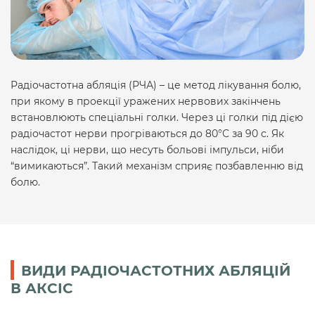
Радіочастотна абляція (РЧА) – це метод лікування болю,
при якому в проекції уражених нервових закінчень
встановлюють спеціальні голки. Через ці голки під дією
радіочастот нерви прогріваються до 80°С за 90 с. Як
наслідок, ці нерви, що несуть больові імпульси, ніби
“вимикаються”. Такий механізм сприяє позбавленню від
болю.
ВИДИ РАДІОЧАСТОТНИХ АБЛЯЦІЙ
В АКСІС