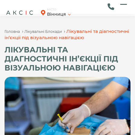
Skip
to
Ope
Clos
МІСТО
Вінниця
content
mob
mob
men
men
›
›
Лікувальні та діагностичні
Головна
Лікувальні Блокади
ін’єкції під візуальною навігацією
ЛІКУВАЛЬНІ ТА
ДІАГНОСТИЧНІ ІН’ЄКЦІЇ ПІД
ВІЗУАЛЬНОЮ НАВІГАЦІЄЮ