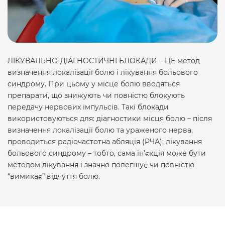
ЛІКУВАЛЬНО-ДІАГНОСТИЧНІ БЛОКАДИ – ЦЕ метод
визначення локалізації болю і лікування больового
синдрому. При цьому у місце болю вводяться
препарати, що знижують чи повністю блокують
передачу нервових імпульсів. Такі блокади
використовуються для: діагностики місця болю – після
визначення локалізації болю та ураженого нерва,
проводиться радіочастотна абляція (РЧА); лікування
больового синдрому – тобто, сама ін’єкція може бути
методом лікування і значно полегшує чи повністю
“вимикає” відчуття болю.