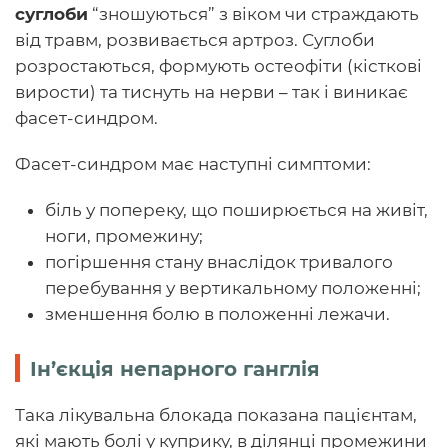
суглоби
“зношуються” з віком чи страждають
від травм, розвивається артроз. Суглоби
розростаються, формують остеофіти (кісткові
вирости) та тиснуть на нерви – так і виникає
фасет-синдром.
Фасет-синдром має наступні симптоми:
біль у попереку, що поширюється на живіт,
ноги, промежину;
погіршення стану внаслідок тривалого
перебування у вертикальному положенні;
зменшення болю в положенні лежачи.
Ін’єкція непарного ганглія
Така лікувальна блокада показана пацієнтам,
які мають болі у куприку, в ділянці промежини