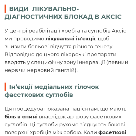
ВИДИ ЛІКУВАЛЬНО-
ДІАГНОСТИЧНИХ БЛОКАД В АКСІС
У центрі реабілітації хребта та суглобів Аксіс
ми проводимо
лікувальні ін’єкції
, щоб
знизити больові відчуття різного генезу.
Відповідно до цього лікарські препарати
вводять у специфічну зону іннервації (певний
нерв чи нервовий ганглій).
Ін’єкції медіальних гілочок
фасеткових суглобів
Ця процедура показана пацієнтам, що мають
біль в спині
внаслідок артрозу фасеткових
суглобів. Ці суглоби рухомо з’єднують бокові
поверхні хребців між собою. Коли
фасеткові