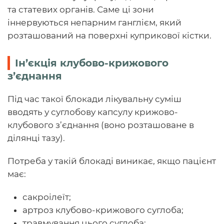
та статевих органів. Саме ці зони
іннервуються непарним ганглієм, який
розташований на поверхні куприкової кістки.
Ін’єкція клубово-крижового
з’єднання
Під час такої блокади лікувальну суміш
вводять у суглобову капсулу крижово-
клубового з’єднання (воно розташоване в
ділянці тазу).
Потреба у такій блокаді виникає, якщо пацієнт
має:
сакроілеїт;
артроз клубово-крижового суглоба;
травмування цього суглоба;