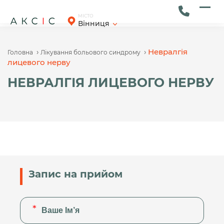
Skip
to
Ope
Clos
МІСТО
Вінниця
content
mob
mob
men
men
›
›
Невралгія
Головна
Лікування больового синдрому
лицевого нерву
НЕВРАЛГІЯ ЛИЦЕВОГО НЕРВУ
Запис на прийом