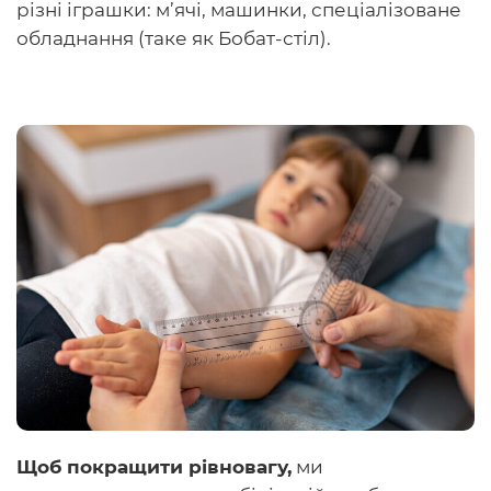
різні іграшки: м’ячі, машинки, спеціалізоване
обладнання (таке як Бобат-стіл).
Щоб покращити рівновагу,
ми