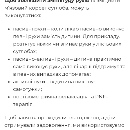
Щоб збільшити амплітуду рухів
та зміцнити
м’язовий корсет суглоба, можуть
виконуватися:
пасивні рухи – коли лікар пасивно виконує
певні рухи замість дитини. Для прикладу,
розтягує ніжки чи згинає руки у ліктьових
суглобах;
пасивно-активні рухи – дитина практично
сама виконує рухи, але лікар її підтримує та
в певних випадках допомагає;
активні рухи – їх дитина виконує
самотужки;
постізометрична релаксація та PNF-
терапія.
Щоб заняття проходили злагоджено, а діти
отримували задоволення, ми використовуємо