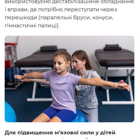
використовуємо дестабілізаційне обладнання
і вправи, де потрібно переступати через
перешкоди (паралельні бруси, конуси,
гімнастичні палиці).
Для підвищення м’язової сили у дітей