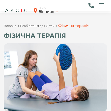
Skip
to
Ope
Clos
МІСТО
Вінниця
content
mob
mob
men
men
›
›
Фізична терапія
Головна
Реабілітація для Дітей
ФІЗИЧНА ТЕРАПІЯ