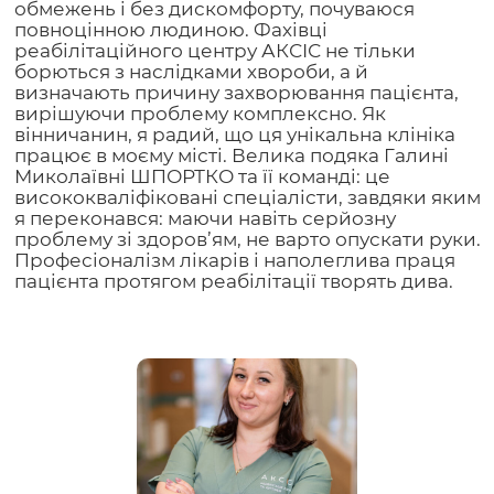
обмежень і без дискомфорту, почуваюся
повноцінною людиною. Фахівці
реабілітаційного центру АКСІС не тільки
борються з наслідками хвороби, а й
визначають причину захворювання пацієнта,
вирішуючи проблему комплексно. Як
вінничанин, я радий, що ця унікальна клініка
працює в моєму місті. Велика подяка Галині
Миколаївні ШПОРТКО та її команді: це
висококваліфіковані спеціалісти, завдяки яким
я переконався: маючи навіть серйозну
проблему зі здоров’ям, не варто опускати руки.
Професіоналізм лікарів і наполеглива праця
пацієнта протягом реабілітації творять дива.