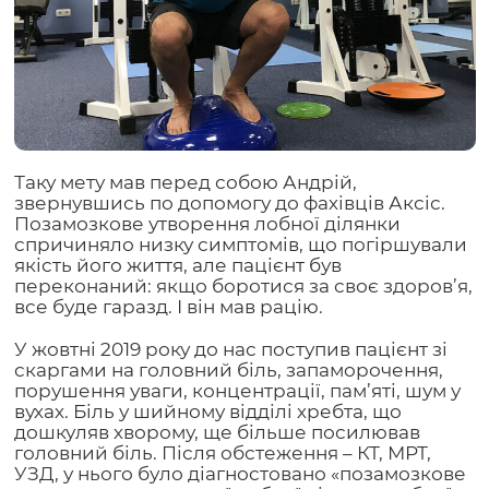
Таку мету мав перед собою Андрій,
звернувшись по допомогу до фахівців Аксіс.
Позамозкове утворення лобної ділянки
спричиняло низку симптомів, що погіршували
якість його життя, але пацієнт був
переконаний: якщо боротися за своє здоров’я,
все буде гаразд. І він мав рацію.
У жовтні 2019 року до нас поступив пацієнт зі
скаргами на головний біль, запаморочен
ня,
порушення уваги, концентрації, пам’яті, шум у
вухах. Біль у шийному відділі хребта, що
дошкуляв хворому, ще більше посилював
головний біль. Після обстеження – КТ, МРТ,
УЗД, у нього було діагностовано «позамозкове