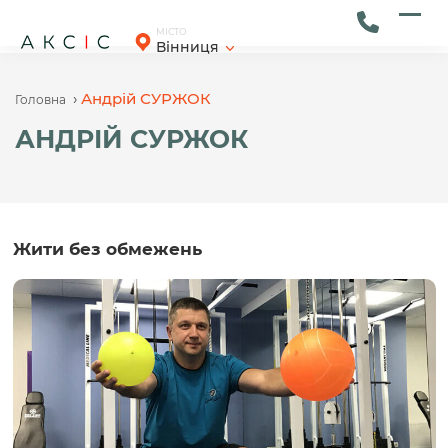
Skip
to
Ope
Clos
МІСТО
Вінниця
content
mob
mob
men
men
›
Андрій СУРЖОК
Головна
АНДРІЙ СУРЖОК
Жити без обмежень