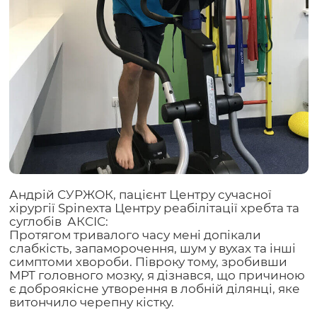
Андрій СУРЖОК, пацієнт Центру сучасної
хірургії Spinex
та Центру реабілітації хребта та
суглобів АКСІС:
Протягом тривалого часу мені допікали
слабкість, запаморочення, шум у вухах та інші
симптоми хвороби. Півроку тому, зробивши
МРТ головного мозку, я дізнався, що причиною
є доброякісне утворення в лобній ділянці, яке
витончило черепну кістку.