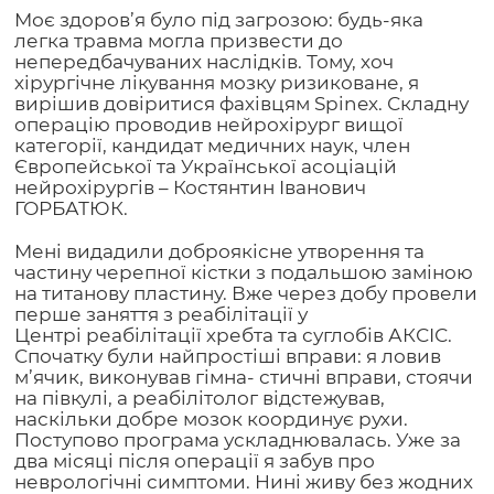
Моє здоров’я було під загрозою: будь-яка
легка травма могла призвести до
непередбачуваних наслідків. Тому, хоч
хірургічне лікування мозку ризиковане, я
вирішив довіритися фахівцям Spinex. Складну
операцію проводив нейрохірург вищої
категорії, кандидат медичних наук, член
Європейської та Української асоціацій
нейрохірургів – Костянтин Іванович
ГОРБАТЮК.
Мені видадили доброякісне утворення та
частину черепної кістки з подальшою заміною
на титанову пластину. Вже через добу провели
перше заняття з реабілітації у
Центрі
реабілітації хребта та суглобів АКСІС.
Спочатку були найпростіші вправи: я ловив
м’ячик, виконував гімна- стичні вправи, стоячи
на півкулі, а реабілітолог відстежував,
наскільки добре мозок координує рухи.
Поступово програма ускладнювалась. Уже за
два місяці після операції я забув про
неврологічні симптоми. Нині живу без жодних