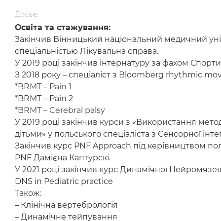
Досье:
Освіта та стажування:
Закінчив Вінницький національний медичний уніве
спеціальністью Лікувальна справа.
У 2019 році закінчив інтернатуру за фахом Спорт
З 2018 року – спеціаліст з Bloomberg rhythmic mo
*BRMT – Pain 1
*BRMT – Pain 2
*BRMT – Cerebral palsy
У 2019 році закінчив курси з «Використання методу
дітьми» у польського спеціаліста з Сенсорної інте
Закінчив курс PNF Approach під керівництвом пол
PNF Дамієна Каптурскі.
У 2021 році закінчив курс Динамічної Нейромязевої 
DNS in Pediatric practice
Також:
– Клінічна вертебрологія
– Динамічне тейпування