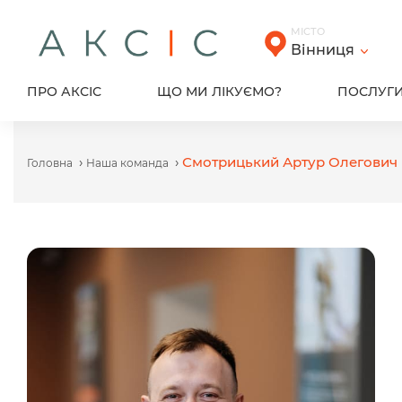
Skip
to
МІСТО
content
Вінниця
ПРО АКСІС
ЩО МИ ЛІКУЄМО?
ПОСЛУГ
›
›
Смотрицький Артур Олегович
Головна
Наша команда