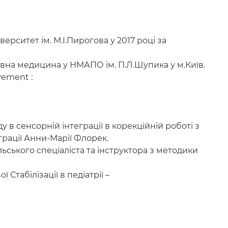
рситет ім. М.І.Пирогова у 2017 році за
ивна медицина у НМАПО ім. П.Л.Шупика у м.Київ.
vement :
 в сенсорній інтеграції в корекційній роботі з
грації Анни-Марії Флорек.
ьського спеціаліста та інструктора з методики
Стабілізації в педіатрії –