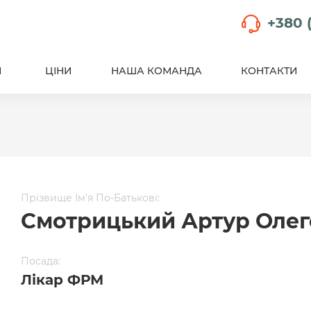
+380 (
И
ЦІНИ
НАША КОМАНДА
КОНТАКТИ
Прізвище Ім’я По-Батькові:
Смотрицький Артур Олег
Посада:
Лікар ФРМ