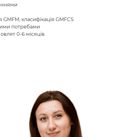
ваннями
ння GMFM, класифікація GMFCS
ивими потребами
овлят 0-6 місяців