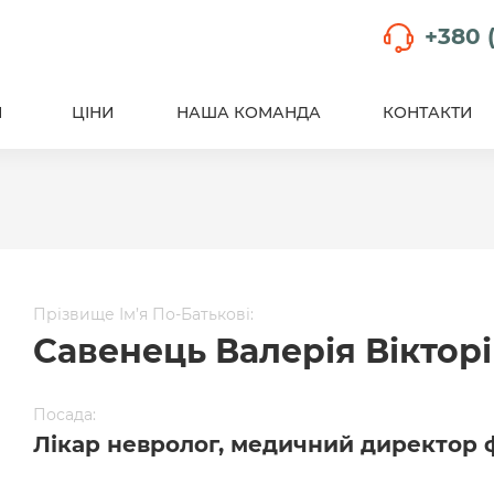
+380 (
И
ЦІНИ
НАША КОМАНДА
КОНТАКТИ
Прізвище Ім’я По-Батькові:
Савенець Валерія Віктор
Посада:
Лікар невролог, медичний директор фі