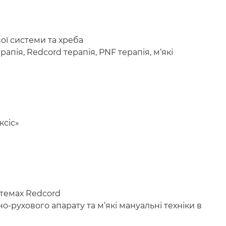
ої системи та хреба
пія, Redcord терапія, PNF терапія, м‘які
ксіс»
стемах Redcord
-рухового апарату та м‘які мануальні техніки в