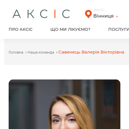
Skip
to
МІСТО
content
Вінниця
ПРО АКСІС
ЩО МИ ЛІКУЄМО?
ПОСЛУГ
›
›
Савенець Валерія Вікторівна
Головна
Наша команда