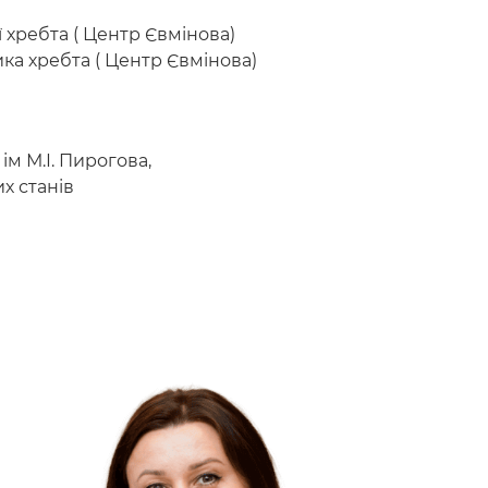
 хребта ( Центр Євмінова)
ка хребта ( Центр Євмінова)
м М.І. Пирогова,
х станів