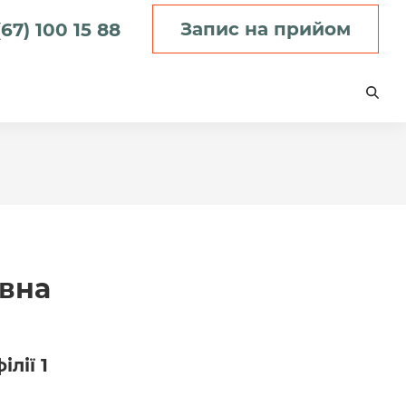
Запис на прийом
67) 100 15 88
івна
лії 1