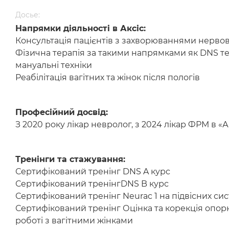
Досье:
Напрямки діяльності в Аксіс:
Консультація пацієнтів з захворюваннями нервов
Фізична терапія за такими напрямками як DNS тера
мануальні техніки
Реабілітація вагітних та жінок після пологів
Професійний досвід:
З 2020 року лікар невролог, з 2024 лікар ФРМ в «А
Тренінги та стажування:
Сертифікований тренінг DNS A курс
Сертифікований тренінгDNS B курс
Сертифікований тренінг Neurac 1 на підвісних си
Сертифікований тренінг Оцінка та корекція опорно
роботі з вагітними жінками