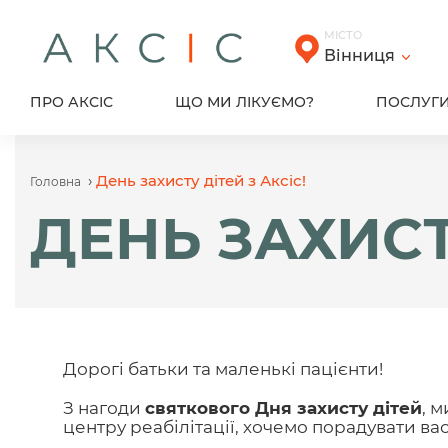
Skip
to
МІСТО
content
Вінниця
ПРО АКСІС
ЩО МИ ЛІКУЄМО?
ПОСЛУГ
›
День захисту дітей з Аксіс!
Головна
ДЕНЬ ЗАХИСТ
Дорогі батьки та маленькі пацієнти!
З нагоди
святкового Дня захисту дітей
, 
центру реабілітації, хочемо порадувати в